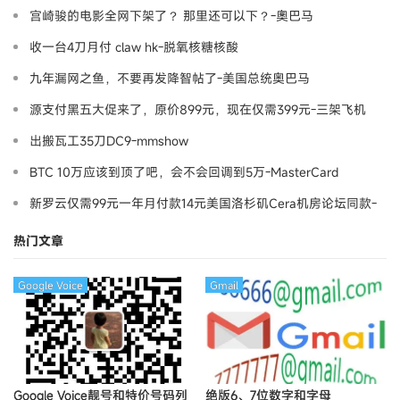
宫崎骏的电影全网下架了？ 那里还可以下？-奧巴马
收一台4刀月付 claw hk-脱氧核糖核酸
九年漏网之鱼，不要再发降智帖了-美国总统奥巴马
源支付黑五大促来了，原价899元，现在仅需399元-三架飞机
出搬瓦工35刀DC9-mmshow
BTC 10万应该到顶了吧，会不会回调到5万-MasterCard
新罗云仅需99元一年月付款14元美国洛杉矶Cera机房论坛同款-
Ymca
热门文章
Google Voice
Gmail
Google Voice靓号和特价号码列
绝版6、7位数字和字母