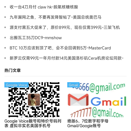
收一台4刀月付 claw hk-脱氧核糖核酸
九年漏网之鱼，不要再发降智帖了-美国总统奥巴马
源支付黑五大促来了，原价899元，现在仅需399元-三架飞机
出搬瓦工35刀DC9-mmshow
BTC 10万应该到顶了吧，会不会回调到5万-MasterCard
新罗云仅需99元一年月付款14元美国洛杉矶Cera机房论坛同款-
Ymca
热门文章
Google Voice
Gmail
Google Voice靓号和特价号码列
绝版6、7位数字和字母
表
虚拟非实名美国手机号
Gmail/Google账号