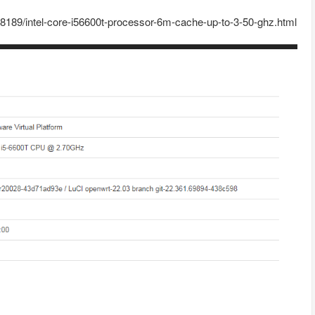
/88189/intel-core-i56600t-processor-6m-cache-up-to-3-50-ghz.html