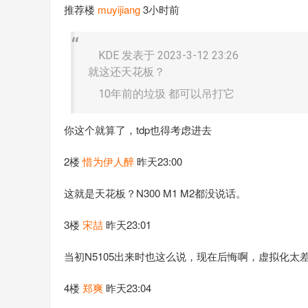
推荐楼
muyijiang
3小时前
KDE 发表于 2023-3-12 23:26
就这还天花板？
10年前的垃圾 都可以吊打它
你这个就算了，tdp也得考虑进去
2楼
惜为伊人醉
昨天23:00
这就是天花板？N300 M1 M2都没说话。
3楼
宋喆
昨天23:01
当初N5105出来时也这么说，现在后悔啊，虚拟化太
4楼
郑爽
昨天23:04