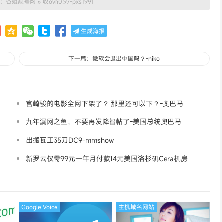
：
谷姐靓号网
»
收ovh0.97-pxs1991
生成海报
下一篇：微软会退出中国吗？-niko
宫崎骏的电影全网下架了？ 那里还可以下？-奧巴马
九年漏网之鱼，不要再发降智帖了-美国总统奥巴马
出搬瓦工35刀DC9-mmshow
新罗云仅需99元一年月付款14元美国洛杉矶Cera机房
论坛同款-Ymca
Google Voice
主机域名网站