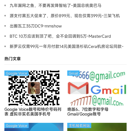
九年漏网之鱼，不要再发降智帖了-美国总统奥巴马
源支付黑五大促来了，原价899元，现在仅需399元-三架飞机
出搬瓦工35刀DC9-mmshow
BTC 10万应该到顶了吧，会不会回调到5万-MasterCard
新罗云仅需99元一年月付款14元美国洛杉矶Cera机房论坛同款-
Ymca
热门文章
Google Voice
Gmail
Google Voice靓号和特价号码列
绝版6、7位数字和字母
表
虚拟非实名美国手机号
Gmail/Google账号
Google Voice
主机域名网站