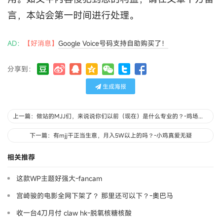
言，本站会第一时间进行处理。
AD：
【好消息】
Google Voice号码支持自助购买了！
分享到：
生成海报
上一篇：做站的MJJ们，来说说你们以前（现在）是什么专业的？-鸡场新人
下一篇：有mjj干正当生意，月入5W以上的吗？-小鸡真爱无疑
相关推荐
这款WP主题好强大-fancam
宫崎骏的电影全网下架了？ 那里还可以下？-奧巴马
收一台4刀月付 claw hk-脱氧核糖核酸