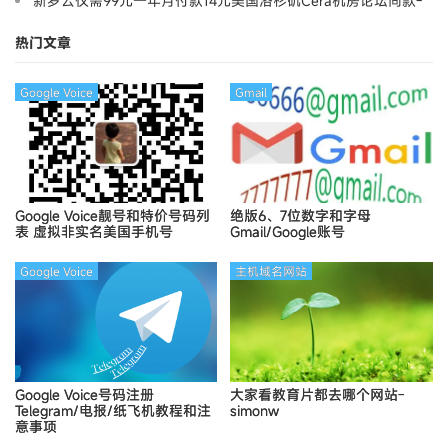
新罗云仅需99元一年月付款14元美国洛杉矶Cera机房论坛同款-
Ymca
热门文章
Google Voice
Gmail
Google Voice靓号和特价号码列
绝版6、7位数字和字母
表
虚拟非实名美国手机号
Gmail/Google账号
Google Voice
主机域名网站
Google Voice号码注册
大家看教育片都去哪个网站-
Telegram/电报/纸飞机教程和注
simonw
意事项