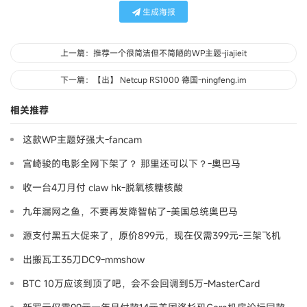
生成海报
上一篇：推荐一个很简洁但不简陋的WP主题-jiajieit
下一篇：【出】 Netcup RS1000 德国-ningfeng.im
相关推荐
这款WP主题好强大-fancam
宫崎骏的电影全网下架了？ 那里还可以下？-奧巴马
收一台4刀月付 claw hk-脱氧核糖核酸
九年漏网之鱼，不要再发降智帖了-美国总统奥巴马
源支付黑五大促来了，原价899元，现在仅需399元-三架飞机
出搬瓦工35刀DC9-mmshow
BTC 10万应该到顶了吧，会不会回调到5万-MasterCard