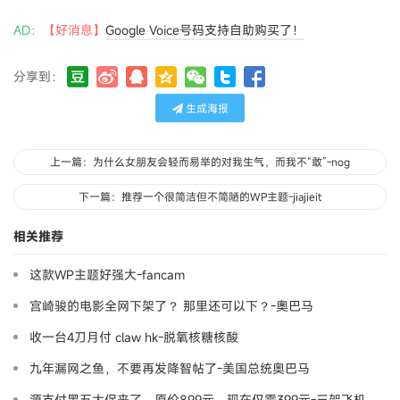
AD：
【好消息】
Google Voice号码支持自助购买了！
分享到：
生成海报
上一篇：为什么女朋友会轻而易举的对我生气，而我不“敢”-nog
下一篇：推荐一个很简洁但不简陋的WP主题-jiajieit
相关推荐
这款WP主题好强大-fancam
宫崎骏的电影全网下架了？ 那里还可以下？-奧巴马
收一台4刀月付 claw hk-脱氧核糖核酸
九年漏网之鱼，不要再发降智帖了-美国总统奥巴马
源支付黑五大促来了，原价899元，现在仅需399元-三架飞机