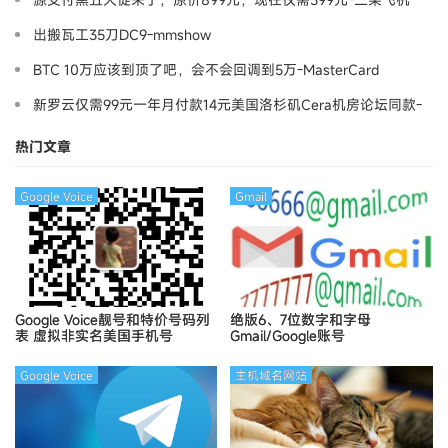
出搬瓦工35刀DC9-mmshow
BTC 10万应该到顶了吧，会不会回调到5万-MasterCard
新罗云仅需99元一年月付款14元美国洛杉矶Cera机房论坛同款-
Ymca
热门文章
Google Voice
Gmail
Google Voice靓号和特价号码列
绝版6、7位数字和字母
表
虚拟非实名美国手机号
Gmail/Google账号
Google Voice
主机域名网站