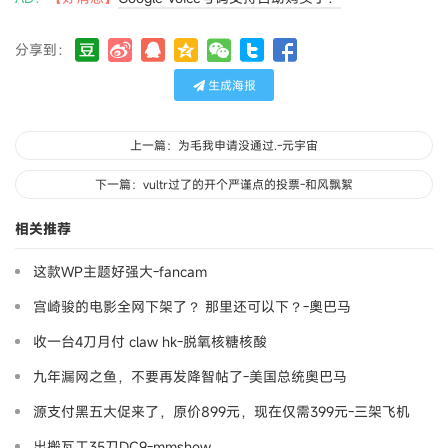
分享到：
生成海报
上一篇：为毛我申请没通过.-元宇宙
下一篇：vultr过了的开个严谨点的投票-和风飘絮
相关推荐
这款WP主题好强大-fancam
宫崎骏的电影全网下架了？ 那里还可以下？-奧巴马
收一台4刀月付 claw hk-脱氧核糖核酸
九年漏网之鱼，不要再发降智帖了-美国总统奥巴马
源支付黑五大促来了，原价899元，现在仅需399元-三架飞机
出搬瓦工35刀DC9-mmshow