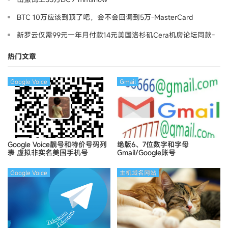
BTC 10万应该到顶了吧，会不会回调到5万-MasterCard
新罗云仅需99元一年月付款14元美国洛杉矶Cera机房论坛同款-
Ymca
热门文章
Google Voice
Gmail
Google Voice靓号和特价号码列
绝版6、7位数字和字母
表
虚拟非实名美国手机号
Gmail/Google账号
Google Voice
主机域名网站