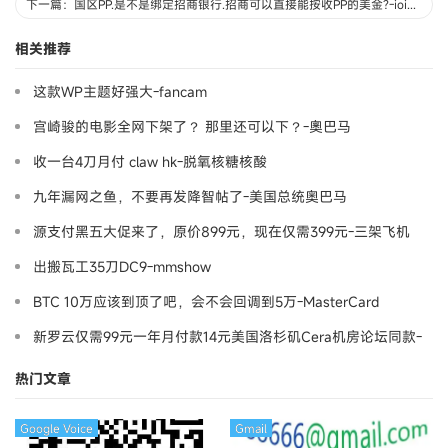
下一篇：国区PP.是不是绑定招商银行.招商可以直接能按收PP的美金?-ioioio
相关推荐
这款WP主题好强大-fancam
宫崎骏的电影全网下架了？ 那里还可以下？-奧巴马
收一台4刀月付 claw hk-脱氧核糖核酸
九年漏网之鱼，不要再发降智帖了-美国总统奥巴马
源支付黑五大促来了，原价899元，现在仅需399元-三架飞机
出搬瓦工35刀DC9-mmshow
BTC 10万应该到顶了吧，会不会回调到5万-MasterCard
新罗云仅需99元一年月付款14元美国洛杉矶Cera机房论坛同款-
Ymca
热门文章
Google Voice
Gmail