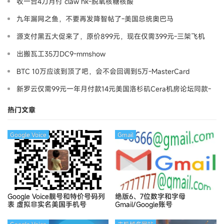
收一台4刀月付 claw hk-脱氧核糖核酸
九年漏网之鱼，不要再发降智帖了-美国总统奥巴马
源支付黑五大促来了，原价899元，现在仅需399元-三架飞机
出搬瓦工35刀DC9-mmshow
BTC 10万应该到顶了吧，会不会回调到5万-MasterCard
新罗云仅需99元一年月付款14元美国洛杉矶Cera机房论坛同款-
Ymca
热门文章
Google Voice
Gmail
Google Voice靓号和特价号码列
绝版6、7位数字和字母
表
虚拟非实名美国手机号
Gmail/Google账号