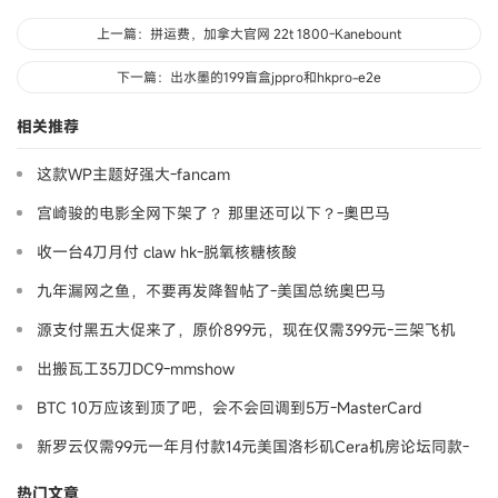
上一篇：拼运费，加拿大官网 22t 1800-Kanebount
下一篇：出水墨的199盲盒jppro和hkpro-e2e
相关推荐
这款WP主题好强大-fancam
宫崎骏的电影全网下架了？ 那里还可以下？-奧巴马
收一台4刀月付 claw hk-脱氧核糖核酸
九年漏网之鱼，不要再发降智帖了-美国总统奥巴马
源支付黑五大促来了，原价899元，现在仅需399元-三架飞机
出搬瓦工35刀DC9-mmshow
BTC 10万应该到顶了吧，会不会回调到5万-MasterCard
新罗云仅需99元一年月付款14元美国洛杉矶Cera机房论坛同款-
Ymca
热门文章