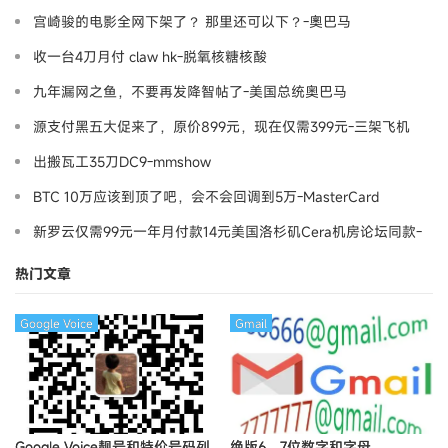
宫崎骏的电影全网下架了？ 那里还可以下？-奧巴马
收一台4刀月付 claw hk-脱氧核糖核酸
九年漏网之鱼，不要再发降智帖了-美国总统奥巴马
源支付黑五大促来了，原价899元，现在仅需399元-三架飞机
出搬瓦工35刀DC9-mmshow
BTC 10万应该到顶了吧，会不会回调到5万-MasterCard
新罗云仅需99元一年月付款14元美国洛杉矶Cera机房论坛同款-
Ymca
热门文章
Google Voice
Gmail
Google Voice靓号和特价号码列
绝版6、7位数字和字母