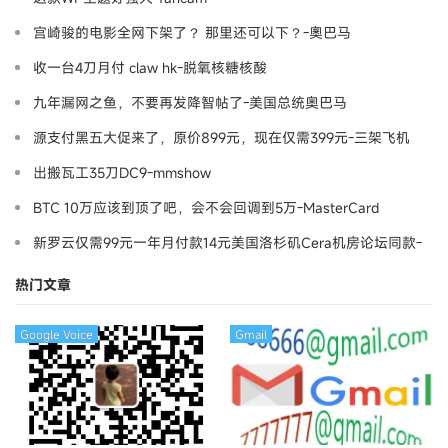
宫崎骏的电影全网下架了？ 那里还可以下？-奧巴马
收一台4刀月付 claw hk-脱氧核糖核酸
九年漏网之鱼，不要再发降智帖了-美国总统奥巴马
源支付黑五大促来了，原价899元，现在仅需399元-三架飞机
出搬瓦工35刀DC9-mmshow
BTC 10万应该到顶了吧，会不会回调到5万-MasterCard
新罗云仅需99元一年月付款14元美国洛杉矶Cera机房论坛同款-
Ymca
热门文章
Google Voice
Gmail