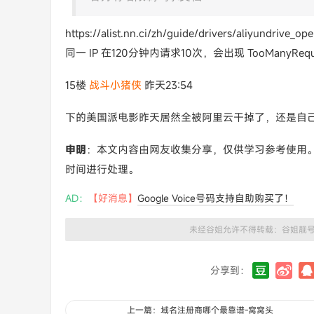
https://alist.nn.ci/zh/guide/drivers/aliyundriv
同一 IP 在120分钟内请求10次，会出现 TooManyRequ
15楼
战斗小猪侠
昨天23:54
下的美国派电影昨天居然全被阿里云干掉了，还是自己
申明
：本文内容由网友收集分享，仅供学习参考使用
时间进行处理。
AD：
【好消息】
Google Voice号码支持自助购买了！
未经谷姐允许不得转载：
谷姐靓
分享到：
上一篇：域名注册商哪个最靠谱-窝窝头