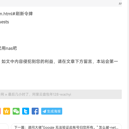
e_open.html#刷新令牌
ests
用nas吧
。如文中内容侵犯到您的利益，请在文章下方留言，本站会第一
号网
»
最后几小时了，阿里云盘包年128-wachyi
生成海报
下一篇：请问大佬"Google 无法验证此帐号归您所有。" 怎么破-netAlchemist