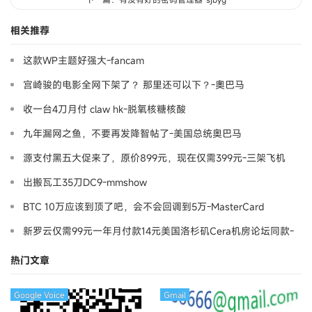
相关推荐
这款WP主题好强大-fancam
宫崎骏的电影全网下架了？ 那里还可以下？-奧巴马
收一台4刀月付 claw hk-脱氧核糖核酸
九年漏网之鱼，不要再发降智帖了-美国总统奥巴马
源支付黑五大促来了，原价899元，现在仅需399元-三架飞机
出搬瓦工35刀DC9-mmshow
BTC 10万应该到顶了吧，会不会回调到5万-MasterCard
新罗云仅需99元一年月付款14元美国洛杉矶Cera机房论坛同款-
Ymca
热门文章
Google Voice
Gmail