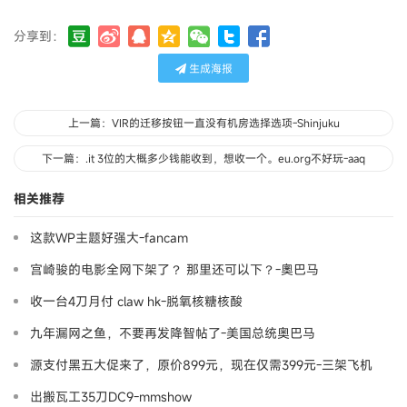
分享到：
生成海报
上一篇：VIR的迁移按钮一直没有机房选择选项-Shinjuku
下一篇：.it 3位的大概多少钱能收到，想收一个。eu.org不好玩-aaq
相关推荐
这款WP主题好强大-fancam
宫崎骏的电影全网下架了？ 那里还可以下？-奧巴马
收一台4刀月付 claw hk-脱氧核糖核酸
九年漏网之鱼，不要再发降智帖了-美国总统奥巴马
源支付黑五大促来了，原价899元，现在仅需399元-三架飞机
出搬瓦工35刀DC9-mmshow