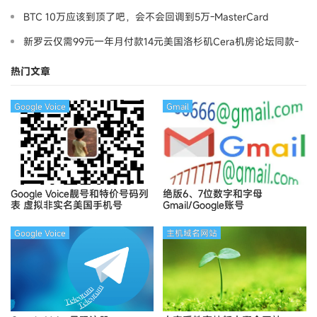
BTC 10万应该到顶了吧，会不会回调到5万-MasterCard
新罗云仅需99元一年月付款14元美国洛杉矶Cera机房论坛同款-
Ymca
热门文章
Google Voice
Gmail
Google Voice靓号和特价号码列
绝版6、7位数字和字母
表
虚拟非实名美国手机号
Gmail/Google账号
Google Voice
主机域名网站