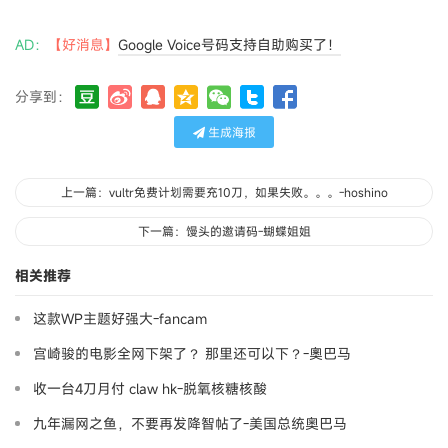
AD：
【好消息】
Google Voice号码支持自助购买了！
分享到：
生成海报
上一篇：vultr免费计划需要充10刀，如果失败。。。-hoshino
下一篇：馒头的邀请码-蝴蝶姐姐
相关推荐
这款WP主题好强大-fancam
宫崎骏的电影全网下架了？ 那里还可以下？-奧巴马
收一台4刀月付 claw hk-脱氧核糖核酸
九年漏网之鱼，不要再发降智帖了-美国总统奥巴马