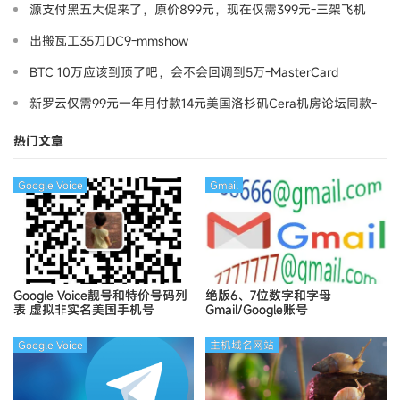
源支付黑五大促来了，原价899元，现在仅需399元-三架飞机
出搬瓦工35刀DC9-mmshow
BTC 10万应该到顶了吧，会不会回调到5万-MasterCard
新罗云仅需99元一年月付款14元美国洛杉矶Cera机房论坛同款-
Ymca
热门文章
Google Voice
Gmail
Google Voice靓号和特价号码列
绝版6、7位数字和字母
表
虚拟非实名美国手机号
Gmail/Google账号
Google Voice
主机域名网站