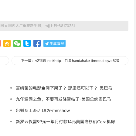
号网
»
国内大厂重获新生啊，mjj上吧-88170351
生成海报
下一篇：v2错误 net/http：TLS handahake timeout-qwe520
宫崎骏的电影全网下架了？ 那里还可以下？-奧巴马
九年漏网之鱼，不要再发降智帖了-美国总统奥巴马
出搬瓦工35刀DC9-mmshow
新罗云仅需99元一年月付款14元美国洛杉矶Cera机房
论坛同款-Ymca