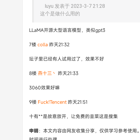
luyu 发表于 2023-3-7 21:28
这个是做什么用的
LLaMA开源大型语言模型，类似gpt3
7楼
colla
昨天21:32
坛子里已经有人试用过了，效果不好
8楼
燕十三丶
昨天21:33
3060效果好嘛
9楼
Fuck!Tencent
昨天21:51
十有**是故意放开，让免费的韭菜这是搜集
申明
：本文内容由网友收集分享，仅供学习参考使用
时间进行处理。