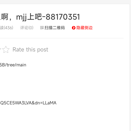
mjj上吧-88170351
读(436)
评论(0)
扫描二维码
隐藏侧边
Rate this post
5B/tree/main
S6Q5CE5WA3LVA&dn=LLaMA