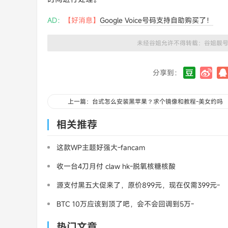
AD：
【好消息】
Google Voice号码支持自助购买了！
未经谷姐允许不得转载：
谷姐靓
分享到：
上一篇：台式怎么安装黑苹果？求个镜像和教程-美女约吗
相关推荐
这款WP主题好强大-fancam
收一台4刀月付 claw hk-脱氧核糖核酸
源支付黑五大促来了，原价899元，现在仅需399元-
三架飞机
BTC 10万应该到顶了吧，会不会回调到5万-
MasterCard
热门文章