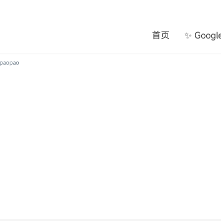
首页
✨ Goog
aopao