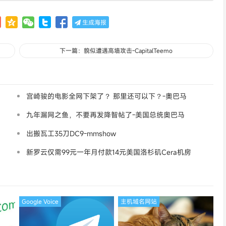
生成海报
下一篇：貌似遭遇高墙攻击-CapitalTeemo
宫崎骏的电影全网下架了？ 那里还可以下？-奧巴马
九年漏网之鱼，不要再发降智帖了-美国总统奥巴马
出搬瓦工35刀DC9-mmshow
新罗云仅需99元一年月付款14元美国洛杉矶Cera机房
论坛同款-Ymca
Google Voice
主机域名网站