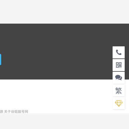
】
繁
资源
关于谷姐靓号网