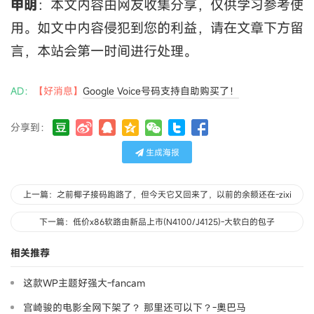
申明
：本文内容由网友收集分享，仅供学习参考使
用。如文中内容侵犯到您的利益，请在文章下方留
言，本站会第一时间进行处理。
AD：
【好消息】
Google Voice号码支持自助购买了！
分享到：
生成海报
上一篇：之前椰子接码跑路了，但今天它又回来了，以前的余额还在-zixi
下一篇：低价x86软路由新品上市(N4100/J4125)-大软白的包子
相关推荐
这款WP主题好强大-fancam
宫崎骏的电影全网下架了？ 那里还可以下？-奧巴马