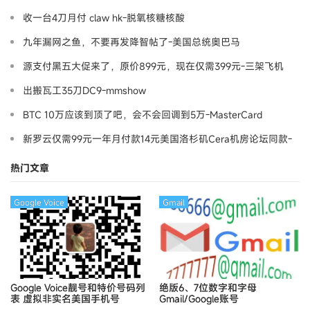
收一台4刀月付 claw hk-脱氧核糖核酸
九年漏网之鱼，不要再发降智帖了-美国总统奥巴马
源支付黑五大促来了，原价899元，现在仅需399元-三架飞机
出搬瓦工35刀DC9-mmshow
BTC 10万应该到顶了吧，会不会回调到5万-MasterCard
新罗云仅需99元一年月付款14元美国洛杉矶Cera机房论坛同款-
Ymca
热门文章
Google Voice
Gmail
Google Voice靓号和特价号码列
绝版6、7位数字和字母
表
虚拟非实名美国手机号
Gmail/Google账号