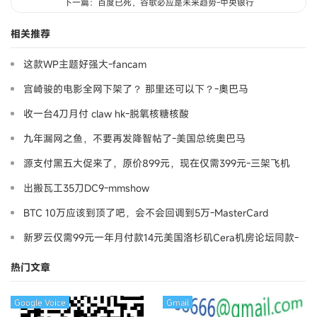
下一篇：百度已死，谷歌必应是未来趋势-中央银行
相关推荐
这款WP主题好强大-fancam
宫崎骏的电影全网下架了？ 那里还可以下？-奧巴马
收一台4刀月付 claw hk-脱氧核糖核酸
九年漏网之鱼，不要再发降智帖了-美国总统奥巴马
源支付黑五大促来了，原价899元，现在仅需399元-三架飞机
出搬瓦工35刀DC9-mmshow
BTC 10万应该到顶了吧，会不会回调到5万-MasterCard
新罗云仅需99元一年月付款14元美国洛杉矶Cera机房论坛同款-
Ymca
热门文章
Google Voice
Gmail