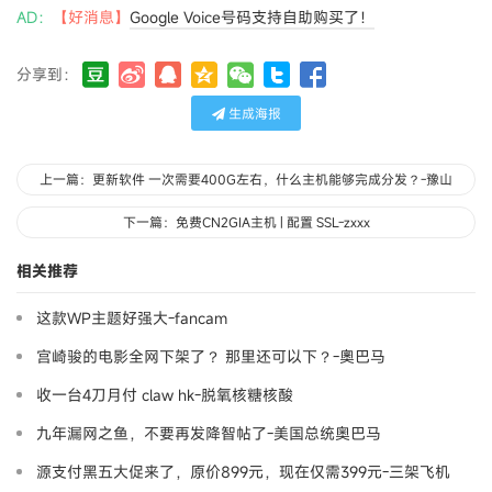
AD：
【好消息】
Google Voice号码支持自助购买了！
分享到：
生成海报
上一篇：更新软件 一次需要400G左右，什么主机能够完成分发？-豫山
下一篇：免费CN2GIA主机 | 配置 SSL-zxxx
相关推荐
这款WP主题好强大-fancam
宫崎骏的电影全网下架了？ 那里还可以下？-奧巴马
收一台4刀月付 claw hk-脱氧核糖核酸
九年漏网之鱼，不要再发降智帖了-美国总统奥巴马
源支付黑五大促来了，原价899元，现在仅需399元-三架飞机