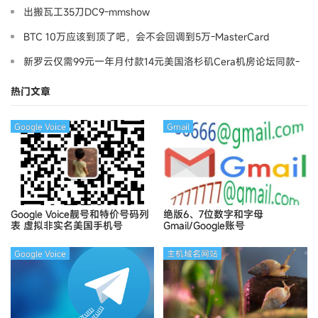
出搬瓦工35刀DC9-mmshow
BTC 10万应该到顶了吧，会不会回调到5万-MasterCard
新罗云仅需99元一年月付款14元美国洛杉矶Cera机房论坛同款-
Ymca
热门文章
Google Voice
Gmail
Google Voice靓号和特价号码列
绝版6、7位数字和字母
表
虚拟非实名美国手机号
Gmail/Google账号
Google Voice
主机域名网站