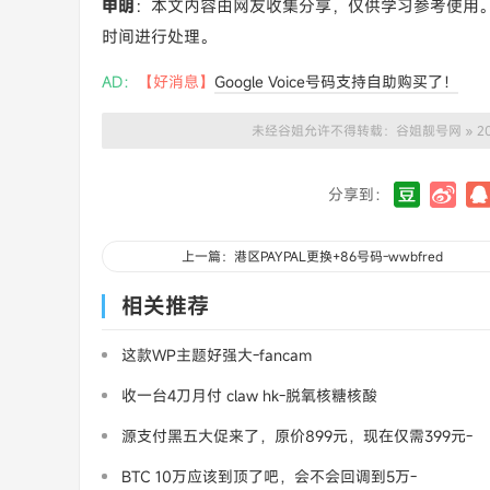
申明
：本文内容由网友收集分享，仅供学习参考使用
时间进行处理。
AD：
【好消息】
Google Voice号码支持自助购买了！
未经谷姐允许不得转载：
谷姐靓号网
»
2
分享到：
上一篇：港区PAYPAL更换+86号码-wwbfred
相关推荐
这款WP主题好强大-fancam
收一台4刀月付 claw hk-脱氧核糖核酸
源支付黑五大促来了，原价899元，现在仅需399元-
三架飞机
BTC 10万应该到顶了吧，会不会回调到5万-