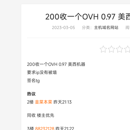
200收一个OVH 0.97
2023-03-05
分类：
主机域名网站
阅
200收一个OVH 0.97 美西机器
要求ip没有被墙
签名tg
热议
2楼
韭菜本菜
昨天21:13
同收 楼主优先
3楼
88232128
昨天21:22