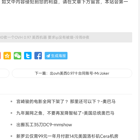
。如文中内容侵犯到您的利益，请在文章下方留言，本站会第一
00收一个OVH 0.97 美西机器 要求ip没有被墙-冷雨@夜
生成海报
下一篇：出ovh美西0.97十台同账号-MrJoker
宫崎骏的电影全网下架了？ 那里还可以下？-奧巴马
九年漏网之鱼，不要再发降智帖了-美国总统奥巴马
出搬瓦工35刀DC9-mmshow
新罗云仅需99元一年月付款14元美国洛杉矶Cera机房