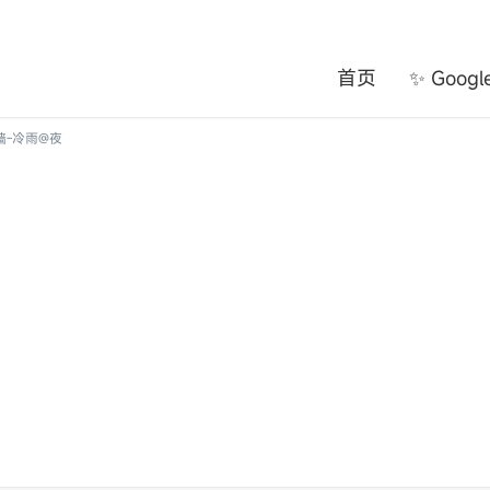
首页
✨ Goog
被墙-冷雨@夜