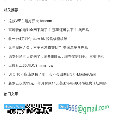
相关推荐
这款WP主题好强大-fancam
宫崎骏的电影全网下架了？ 那里还可以下？-奧巴马
收一台4刀月付 claw hk-脱氧核糖核酸
九年漏网之鱼，不要再发降智帖了-美国总统奥巴马
源支付黑五大促来了，原价899元，现在仅需399元-三架飞机
出搬瓦工35刀DC9-mmshow
BTC 10万应该到顶了吧，会不会回调到5万-MasterCard
新罗云仅需99元一年月付款14元美国洛杉矶Cera机房论坛同款-
Ymca
热门文章
Google Voice
Gmail