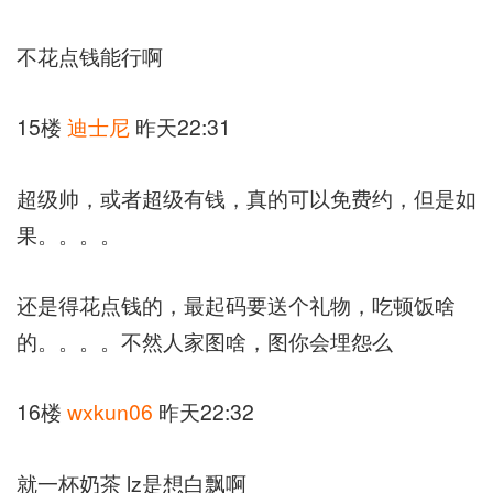
不花点钱能行啊
15楼
迪士尼
昨天22:31
超级帅，或者超级有钱，真的可以免费约，但是如
果。。。。
还是得花点钱的，最起码要送个礼物，吃顿饭啥
的。。。。不然人家图啥，图你会埋怨么
16楼
wxkun06
昨天22:32
就一杯奶茶 lz是想白飘啊