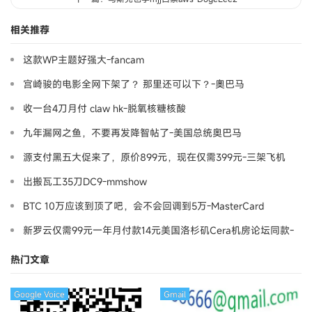
相关推荐
这款WP主题好强大-fancam
宫崎骏的电影全网下架了？ 那里还可以下？-奧巴马
收一台4刀月付 claw hk-脱氧核糖核酸
九年漏网之鱼，不要再发降智帖了-美国总统奥巴马
源支付黑五大促来了，原价899元，现在仅需399元-三架飞机
出搬瓦工35刀DC9-mmshow
BTC 10万应该到顶了吧，会不会回调到5万-MasterCard
新罗云仅需99元一年月付款14元美国洛杉矶Cera机房论坛同款-
Ymca
热门文章
Google Voice
Gmail