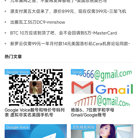
九年漏网之鱼，不要再发降智帖了-美国总统奥巴马
源支付黑五大促来了，原价899元，现在仅需399元-三架飞机
出搬瓦工35刀DC9-mmshow
BTC 10万应该到顶了吧，会不会回调到5万-MasterCard
新罗云仅需99元一年月付款14元美国洛杉矶Cera机房论坛同款-
Ymca
热门文章
Google Voice
Gmail
Google Voice靓号和特价号码列
绝版6、7位数字和字母
表
虚拟非实名美国手机号
Gmail/Google账号
Google Voice
主机域名网站