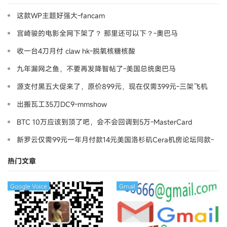
这款WP主题好强大-fancam
宫崎骏的电影全网下架了？ 那里还可以下？-奧巴马
收一台4刀月付 claw hk-脱氧核糖核酸
九年漏网之鱼，不要再发降智帖了-美国总统奥巴马
源支付黑五大促来了，原价899元，现在仅需399元-三架飞机
出搬瓦工35刀DC9-mmshow
BTC 10万应该到顶了吧，会不会回调到5万-MasterCard
新罗云仅需99元一年月付款14元美国洛杉矶Cera机房论坛同款-
Ymca
热门文章
Google Voice
Gmail