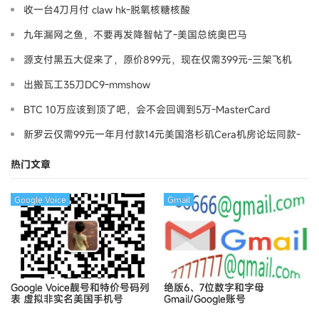
收一台4刀月付 claw hk-脱氧核糖核酸
九年漏网之鱼，不要再发降智帖了-美国总统奥巴马
源支付黑五大促来了，原价899元，现在仅需399元-三架飞机
出搬瓦工35刀DC9-mmshow
BTC 10万应该到顶了吧，会不会回调到5万-MasterCard
新罗云仅需99元一年月付款14元美国洛杉矶Cera机房论坛同款-
Ymca
热门文章
Google Voice
Gmail
Google Voice靓号和特价号码列
绝版6、7位数字和字母
表
虚拟非实名美国手机号
Gmail/Google账号