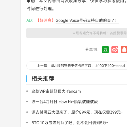
申明
：本文内容由网友收集分享，仅供学习参考使用
时间进行处理。
AD：
【好消息】
Google Voice号码支持自助购买了！
未经谷姐允许不得转载：
谷姐靓号网
分享到：
上一篇：湖北腰部寄来电信卡还可以，上100下400-toneal
相关推荐
这款WP主题好强大-fancam
收一台4刀月付 claw hk-脱氧核糖核酸
源支付黑五大促来了，原价899元，现在仅需399元-
三架飞机
BTC 10万应该到顶了吧，会不会回调到5万-