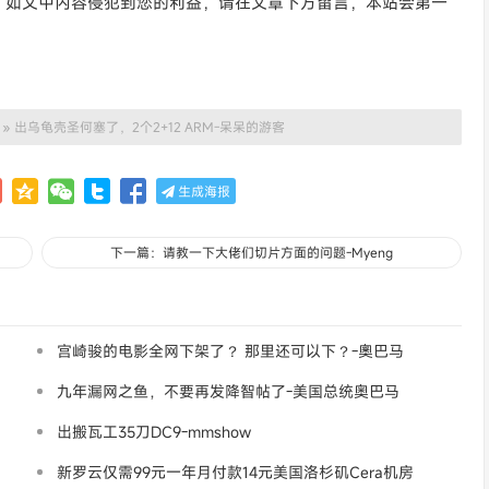
。如文中内容侵犯到您的利益，请在文章下方留言，本站会第一
»
出乌龟壳圣何塞了，2个2+12 ARM-呆呆的游客
生成海报
下一篇：请教一下大佬们切片方面的问题-Myeng
宫崎骏的电影全网下架了？ 那里还可以下？-奧巴马
九年漏网之鱼，不要再发降智帖了-美国总统奥巴马
出搬瓦工35刀DC9-mmshow
新罗云仅需99元一年月付款14元美国洛杉矶Cera机房