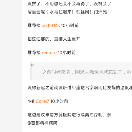
没救了，不用想还会不会再得了，没机会了
居委会呢？水马拦起来！铁丝网！门焊死！
推荐楼
asd1314s
10小时前
怕这怕那的，直接人生重开
推荐楼
require
10小时前
之前叫啥來著，剛過去幾個月就忘記了，欸
没得新冠之前就没听过甲流这名字啊而且发烧的温度
4楼
Corei7
10小时前
这边建议申请方舱医院进行隔离治疗呢，亲
@首都精神病院