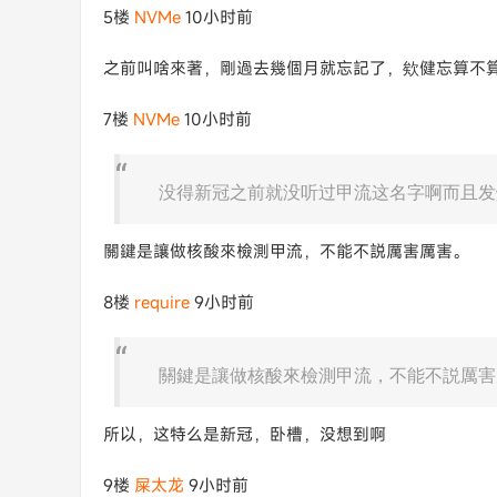
5楼
NVMe
10小时前
之前叫啥來著，剛過去幾個月就忘記了，欸健忘算不
7楼
NVMe
10小时前
没得新冠之前就没听过甲流这名字啊而且发
關鍵是讓做核酸來檢測甲流，不能不説厲害厲害。
8楼
require
9小时前
關鍵是讓做核酸來檢測甲流，不能不説厲害
所以，这特么是新冠，卧槽，没想到啊
9楼
屎太龙
9小时前