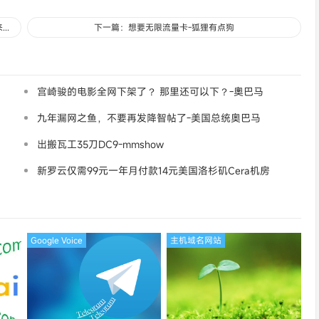
上一篇：开了两个传奇，玛法传说版和星王合击版，微端，欢迎来砍-清水常流
下一篇：想要无限流量卡-狐狸有点狗
宫崎骏的电影全网下架了？ 那里还可以下？-奧巴马
九年漏网之鱼，不要再发降智帖了-美国总统奥巴马
出搬瓦工35刀DC9-mmshow
新罗云仅需99元一年月付款14元美国洛杉矶Cera机房
论坛同款-Ymca
Google Voice
主机域名网站