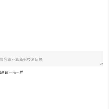
健忘算不算新冠後遺症噢
和新冠一毛一样