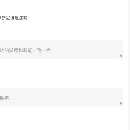
算新冠後遺症噢
烧的温度和新冠一毛一样
厲害。