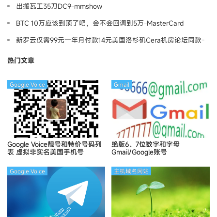
出搬瓦工35刀DC9-mmshow
BTC 10万应该到顶了吧，会不会回调到5万-MasterCard
新罗云仅需99元一年月付款14元美国洛杉矶Cera机房论坛同款-
Ymca
热门文章
Google Voice
Gmail
Google Voice靓号和特价号码列
绝版6、7位数字和字母
表
虚拟非实名美国手机号
Gmail/Google账号
Google Voice
主机域名网站