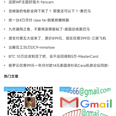
这款WP主题好强大-fancam
宫崎骏的电影全网下架了？ 那里还可以下？-奧巴马
收一台4刀月付 claw hk-脱氧核糖核酸
九年漏网之鱼，不要再发降智帖了-美国总统奥巴马
源支付黑五大促来了，原价899元，现在仅需399元-三架飞机
出搬瓦工35刀DC9-mmshow
BTC 10万应该到顶了吧，会不会回调到5万-MasterCard
新罗云仅需99元一年月付款14元美国洛杉矶Cera机房论坛同款-
Ymca
热门文章
Google Voice
Gmail