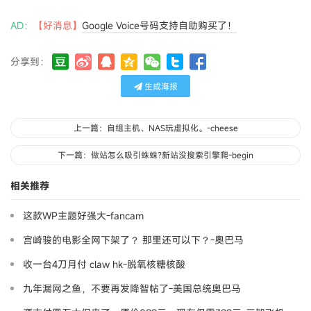
AD：
【好消息】
Google Voice号码支持自助购买了！
分享到：
生成海报
上一篇：自组主机、NAS玩虚拟化。-cheese
下一篇：做站怎么吸引蛛蛛?新站没搜索引擎爬-begin
相关推荐
这款WP主题好强大-fancam
宫崎骏的电影全网下架了？ 那里还可以下？-奧巴马
收一台4刀月付 claw hk-脱氧核糖核酸
九年漏网之鱼，不要再发降智帖了-美国总统奥巴马