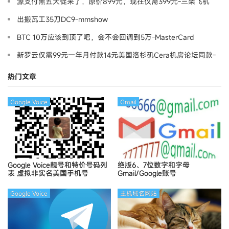
源支付黑五大促来了，原价899元，现在仅需399元-三架飞机
出搬瓦工35刀DC9-mmshow
BTC 10万应该到顶了吧，会不会回调到5万-MasterCard
新罗云仅需99元一年月付款14元美国洛杉矶Cera机房论坛同款-
Ymca
热门文章
Google Voice
Gmail
Google Voice靓号和特价号码列
绝版6、7位数字和字母
表
虚拟非实名美国手机号
Gmail/Google账号
Google Voice
主机域名网站