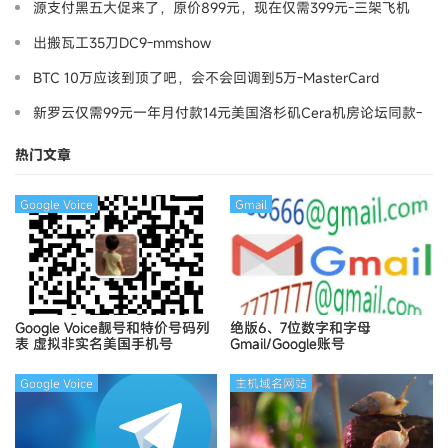
源支付黑五大促来了，原价899元，现在仅需399元-三架飞机
出搬瓦工35刀DC9-mmshow
BTC 10万应该到顶了吧，会不会回调到5万-MasterCard
新罗云仅需99元一年月付款14元美国洛杉矶Cera机房论坛同款-
Ymca
热门文章
Google Voice
Gmail
Google Voice靓号和特价号码列
绝版6、7位数字和字母
表
虚拟非实名美国手机号
Gmail/Google账号
Google Voice
主机域名网站