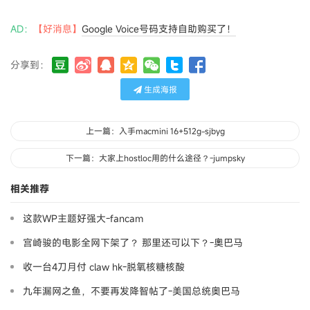
AD：
【好消息】
Google Voice号码支持自助购买了！
分享到：
生成海报
上一篇：入手macmini 16+512g-sjbyg
下一篇：大家上hostloc用的什么途径？-jumpsky
相关推荐
这款WP主题好强大-fancam
宫崎骏的电影全网下架了？ 那里还可以下？-奧巴马
收一台4刀月付 claw hk-脱氧核糖核酸
九年漏网之鱼，不要再发降智帖了-美国总统奥巴马