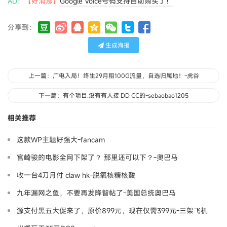
AD：
【好消息】
Google Voice号码支持自助购买了！
分享到：
生成海报
上一篇：广电入局！终生29月租100G流量，自选归属地！-虎谷
下一篇：有个项目.没有有人接 DD CC的-sebaobao1205
相关推荐
这款WP主题好强大-fancam
宫崎骏的电影全网下架了？ 那里还可以下？-奧巴马
收一台4刀月付 claw hk-脱氧核糖核酸
九年漏网之鱼，不要再发降智帖了-美国总统奥巴马
源支付黑五大促来了，原价899元，现在仅需399元-三架飞机