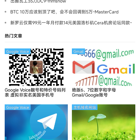
出搬瓦工35刀DC9-mmshow
BTC 10万应该到顶了吧，会不会回调到5万-MasterCard
新罗云仅需99元一年月付款14元美国洛杉矶Cera机房论坛同款-
Ymca
热门文章
Google Voice
Gmail
Google Voice靓号和特价号码列
绝版6、7位数字和字母
表
虚拟非实名美国手机号
Gmail/Google账号
Google Voice
主机域名网站