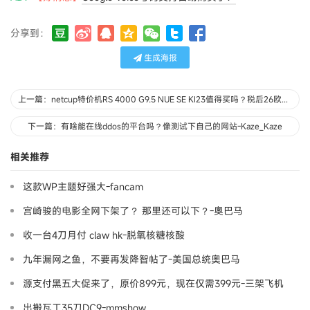
分享到：
生成海报
上一篇：netcup特价机RS 4000 G9.5 NUE​​ SE KI23值得买吗？税后26欧多-风中奇缘
下一篇：有啥能在线ddos的平台吗？像测试下自己的网站-Kaze_Kaze
相关推荐
这款WP主题好强大-fancam
宫崎骏的电影全网下架了？ 那里还可以下？-奧巴马
收一台4刀月付 claw hk-脱氧核糖核酸
九年漏网之鱼，不要再发降智帖了-美国总统奥巴马
源支付黑五大促来了，原价899元，现在仅需399元-三架飞机
出搬瓦工35刀DC9-mmshow