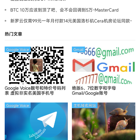
BTC 10万应该到顶了吧，会不会回调到5万-MasterCard
新罗云仅需99元一年月付款14元美国洛杉矶Cera机房论坛同款-
Ymca
热门文章
Google Voice
Gmail
Google Voice靓号和特价号码列
绝版6、7位数字和字母
表
虚拟非实名美国手机号
Gmail/Google账号
Google Voice
主机域名网站