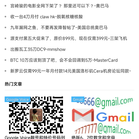
宫崎骏的电影全网下架了？ 那里还可以下？-奧巴马
收一台4刀月付 claw hk-脱氧核糖核酸
九年漏网之鱼，不要再发降智帖了-美国总统奥巴马
源支付黑五大促来了，原价899元，现在仅需399元-三架飞机
出搬瓦工35刀DC9-mmshow
BTC 10万应该到顶了吧，会不会回调到5万-MasterCard
新罗云仅需99元一年月付款14元美国洛杉矶Cera机房论坛同款-
Ymca
热门文章
Google Voice
Gmail
Google Voice靓号和特价号码列
绝版6、7位数字和字母