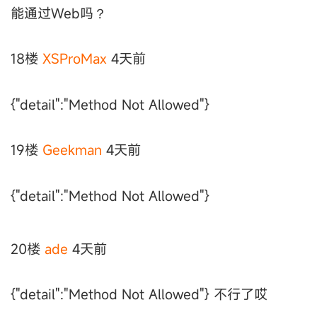
能通过Web吗？
18楼
XSProMax
4天前
{"detail":"Method Not Allowed"}
19楼
Geekman
4天前
{"detail":"Method Not Allowed"}
20楼
ade
4天前
{"detail":"Method Not Allowed"} 不行了哎