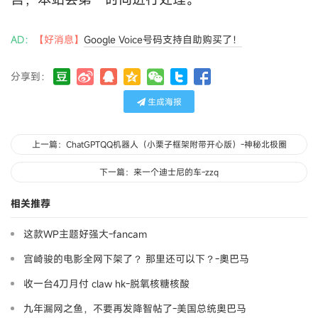
AD：
【好消息】
Google Voice号码支持自助购买了！
分享到：
生成海报
上一篇：ChatGPTQQ机器人（小栗子框架附带开心版）-神秘北极圈
下一篇：来一个迪士尼的车-zzq
相关推荐
这款WP主题好强大-fancam
宫崎骏的电影全网下架了？ 那里还可以下？-奧巴马
收一台4刀月付 claw hk-脱氧核糖核酸
九年漏网之鱼，不要再发降智帖了-美国总统奥巴马