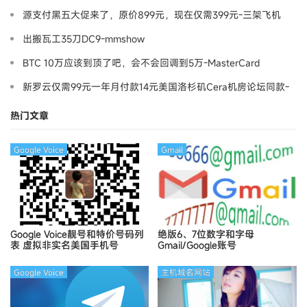
源支付黑五大促来了，原价899元，现在仅需399元-三架飞机
出搬瓦工35刀DC9-mmshow
BTC 10万应该到顶了吧，会不会回调到5万-MasterCard
新罗云仅需99元一年月付款14元美国洛杉矶Cera机房论坛同款-
Ymca
热门文章
Google Voice
Gmail
Google Voice靓号和特价号码列
绝版6、7位数字和字母
表
虚拟非实名美国手机号
Gmail/Google账号
Google Voice
主机域名网站