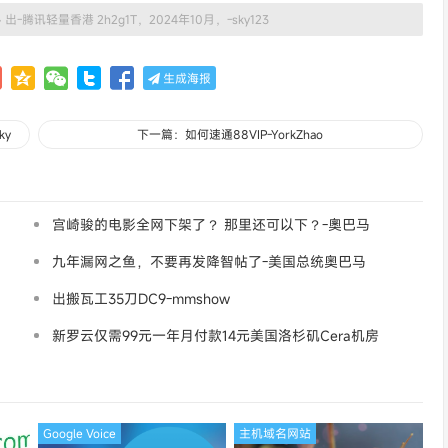
»
出-腾讯轻量香港 2h2g1T，2024年10月，-sky123
生成海报
ky
下一篇：如何速通88VIP-YorkZhao
宫崎骏的电影全网下架了？ 那里还可以下？-奧巴马
九年漏网之鱼，不要再发降智帖了-美国总统奥巴马
出搬瓦工35刀DC9-mmshow
新罗云仅需99元一年月付款14元美国洛杉矶Cera机房
论坛同款-Ymca
Google Voice
主机域名网站