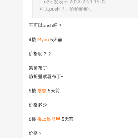
e2e 发表于 2023-2-21 19:02
可以push吗，哈哈哈哈。
不可以push吧？
4楼
Myan
5天前
价格呢？？
紫薯布丁~
防折叠紫薯布丁~
5楼
憨憨
5天前
价格多少
6楼
楼上是马甲
5天前
价格？