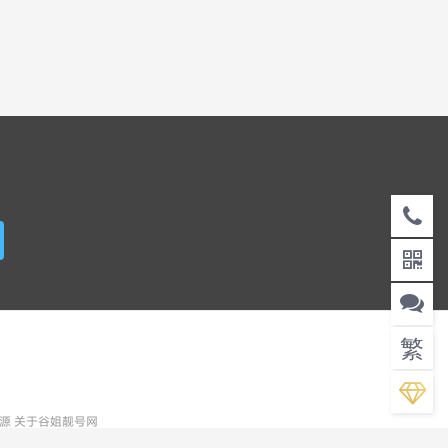
】
繁
资源
关于谷姐靓号网