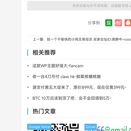
未经谷姐允许不得转载：
谷姐靓号网
分享到：
上一篇：挂一个不愉快的小鸡交易经历 买家论坛ID:闻静中-roxs
相关推荐
这款WP主题好强大-fancam
收一台4刀月付 claw hk-脱氧核糖核酸
源支付黑五大促来了，原价899元，现在仅需399元-
三架飞机
BTC 10万应该到顶了吧，会不会回调到5万-
MasterCard
热门文章
Google Voice
Gmail