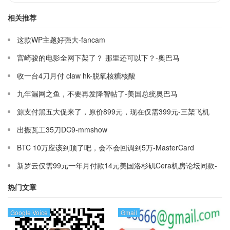
相关推荐
这款WP主题好强大-fancam
宫崎骏的电影全网下架了？ 那里还可以下？-奧巴马
收一台4刀月付 claw hk-脱氧核糖核酸
九年漏网之鱼，不要再发降智帖了-美国总统奥巴马
源支付黑五大促来了，原价899元，现在仅需399元-三架飞机
出搬瓦工35刀DC9-mmshow
BTC 10万应该到顶了吧，会不会回调到5万-MasterCard
新罗云仅需99元一年月付款14元美国洛杉矶Cera机房论坛同款-
Ymca
热门文章
Google Voice
Gmail