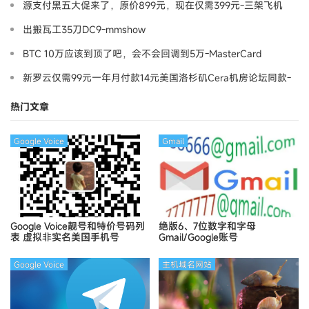
源支付黑五大促来了，原价899元，现在仅需399元-三架飞机
出搬瓦工35刀DC9-mmshow
BTC 10万应该到顶了吧，会不会回调到5万-MasterCard
新罗云仅需99元一年月付款14元美国洛杉矶Cera机房论坛同款-
Ymca
热门文章
Google Voice
Gmail
Google Voice靓号和特价号码列
绝版6、7位数字和字母
表
虚拟非实名美国手机号
Gmail/Google账号
Google Voice
主机域名网站