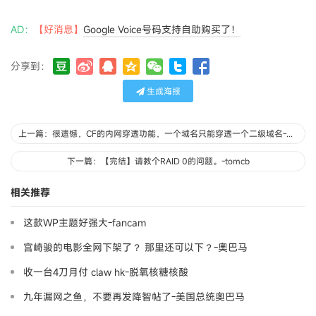
AD：
【好消息】
Google Voice号码支持自助购买了！
分享到：
生成海报
上一篇：很遗憾，CF的内网穿透功能，一个域名只能穿透一个二级域名-wjhhxl
下一篇：【完结】请教个RAID 0的问题。-tomcb
相关推荐
这款WP主题好强大-fancam
宫崎骏的电影全网下架了？ 那里还可以下？-奧巴马
收一台4刀月付 claw hk-脱氧核糖核酸
九年漏网之鱼，不要再发降智帖了-美国总统奥巴马