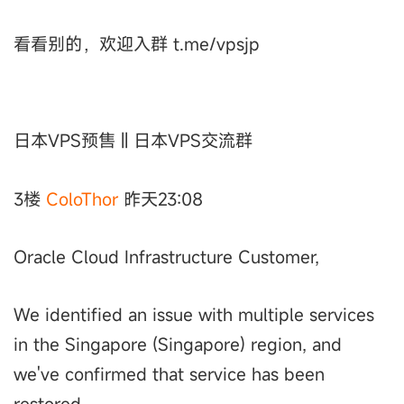
看看别的，欢迎入群 t.me/vpsjp
日本VPS预售 || 日本VPS交流群
3楼
ColoThor
昨天23:08
Oracle Cloud Infrastructure Customer,
We identified an issue with multiple services
in the Singapore (Singapore) region, and
we've confirmed that service has been
restored.