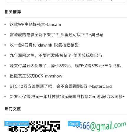
相关推荐
这款WP主题好强大-fancam
宫崎骏的电影全网下架了？ 那里还可以下？-奧巴马
收一台4刀月付 claw hk-脱氧核糖核酸
九年漏网之鱼，不要再发降智帖了-美国总统奥巴马
源支付黑五大促来了，原价899元，现在仅需399元-三架飞机
出搬瓦工35刀DC9-mmshow
BTC 10万应该到顶了吧，会不会回调到5万-MasterCard
新罗云仅需99元一年月付款14元美国洛杉矶Cera机房论坛同款-
Ymca
热门文章
Google Voice
Gmail