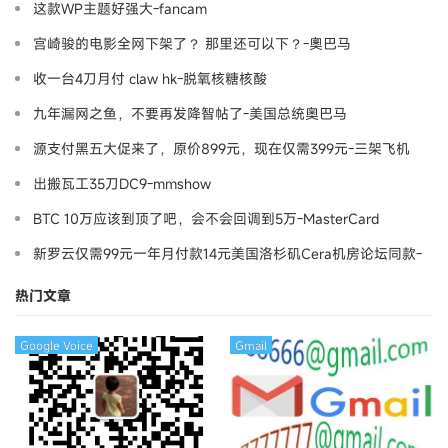
这款WP主题好强大-fancam
宫崎骏的电影全网下架了？ 那里还可以下？-奧巴马
收一台4刀月付 claw hk-脱氧核糖核酸
九年漏网之鱼，不要再发降智帖了-美国总统奥巴马
源支付黑五大促来了，原价899元，现在仅需399元-三架飞机
出搬瓦工35刀DC9-mmshow
BTC 10万应该到顶了吧，会不会回调到5万-MasterCard
新罗云仅需99元一年月付款14元美国洛杉矶Cera机房论坛同款-
Ymca
热门文章
Google Voice
Gmail