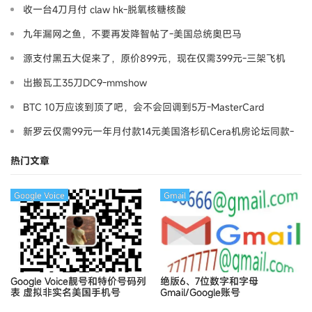
收一台4刀月付 claw hk-脱氧核糖核酸
九年漏网之鱼，不要再发降智帖了-美国总统奥巴马
源支付黑五大促来了，原价899元，现在仅需399元-三架飞机
出搬瓦工35刀DC9-mmshow
BTC 10万应该到顶了吧，会不会回调到5万-MasterCard
新罗云仅需99元一年月付款14元美国洛杉矶Cera机房论坛同款-
Ymca
热门文章
Google Voice
Gmail
Google Voice靓号和特价号码列
绝版6、7位数字和字母
表
虚拟非实名美国手机号
Gmail/Google账号