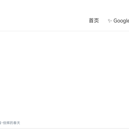
首页
✨ Goog
看-佳辉的春天