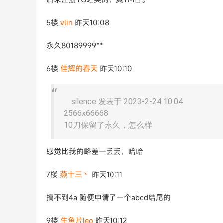
5楼
vlin
昨天10:08
永久80189999**
6楼
佳辉的春天
昨天10:10
silence 发表于 2023-2-24 10:04
2566x66668
10刀保留了永久，怎么样
感觉比我的略差一丢丢，哈哈
7楼
燕十三丶
昨天10:11
搞不到4a 随便申请了一个abcd结尾的
9楼
生鱼片leo
昨天10:12