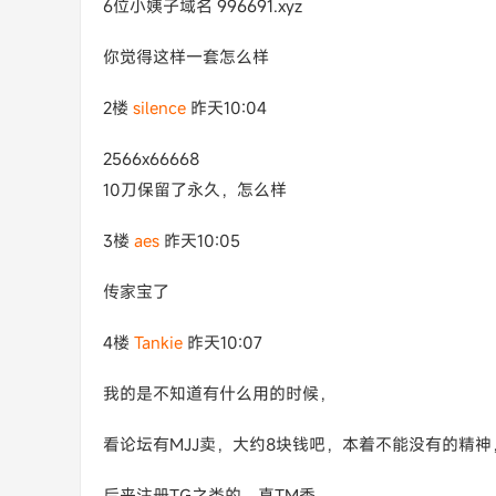
6位小姨子域名 996691.xyz
你觉得这样一套怎么样
2楼
silence
昨天10:04
2566x66668
10刀保留了永久，怎么样
3楼
aes
昨天10:05
传家宝了
4楼
Tankie
昨天10:07
我的是不知道有什么用的时候，
看论坛有MJJ卖，大约8块钱吧，本着不能没有的精
后来注册TG之类的，真TM香。