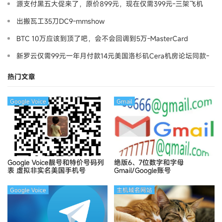
源支付黑五大促来了，原价899元，现在仅需399元-三架飞机
出搬瓦工35刀DC9-mmshow
BTC 10万应该到顶了吧，会不会回调到5万-MasterCard
新罗云仅需99元一年月付款14元美国洛杉矶Cera机房论坛同款-
Ymca
热门文章
Google Voice
Gmail
Google Voice靓号和特价号码列
绝版6、7位数字和字母
表
虚拟非实名美国手机号
Gmail/Google账号
Google Voice
主机域名网站