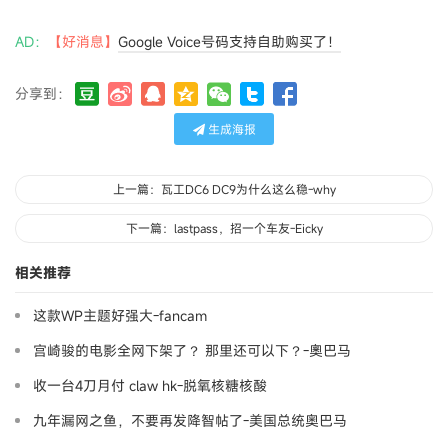
AD：
【好消息】
Google Voice号码支持自助购买了！
分享到：
生成海报
上一篇：瓦工DC6 DC9为什么这么稳-why
下一篇：lastpass，招一个车友-Eicky
相关推荐
这款WP主题好强大-fancam
宫崎骏的电影全网下架了？ 那里还可以下？-奧巴马
收一台4刀月付 claw hk-脱氧核糖核酸
九年漏网之鱼，不要再发降智帖了-美国总统奥巴马