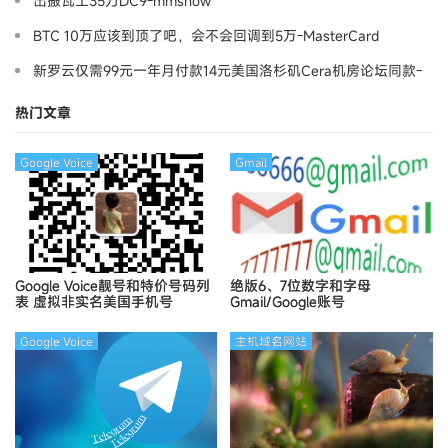
出搬瓦工35刀DC9-mmshow
BTC 10万应该到顶了吧，会不会回调到5万-MasterCard
新罗云仅需99元一年月付款14元美国洛杉矶Cera机房论坛同款-
Ymca
热门文章
Google Voice
Gmail
Google Voice靓号和特价号码列
绝版6、7位数字和字母
表
虚拟非实名美国手机号
Gmail/Google账号
Google Voice
主机域名网站