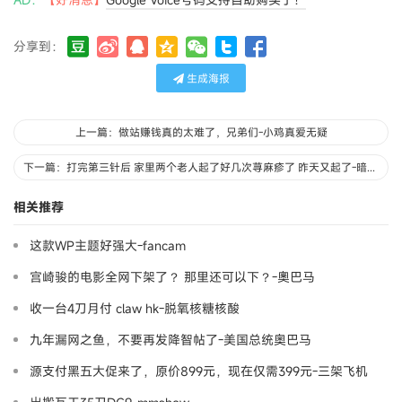
分享到：
生成海报
上一篇：做站赚钱真的太难了，兄弟们-小鸡真爱无疑
下一篇：打完第三针后 家里两个老人起了好几次荨麻疹了 昨天又起了-暗夜精灵
相关推荐
这款WP主题好强大-fancam
宫崎骏的电影全网下架了？ 那里还可以下？-奧巴马
收一台4刀月付 claw hk-脱氧核糖核酸
九年漏网之鱼，不要再发降智帖了-美国总统奥巴马
源支付黑五大促来了，原价899元，现在仅需399元-三架飞机