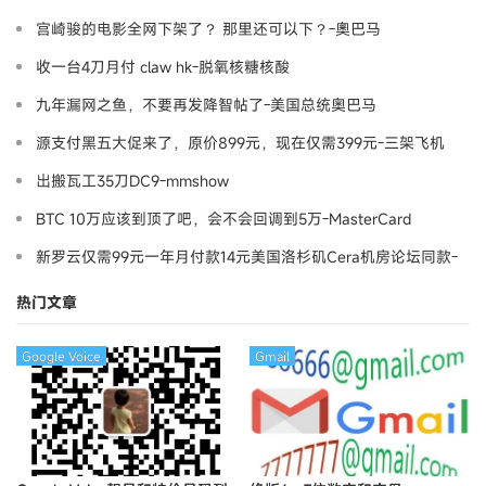
宫崎骏的电影全网下架了？ 那里还可以下？-奧巴马
收一台4刀月付 claw hk-脱氧核糖核酸
九年漏网之鱼，不要再发降智帖了-美国总统奥巴马
源支付黑五大促来了，原价899元，现在仅需399元-三架飞机
出搬瓦工35刀DC9-mmshow
BTC 10万应该到顶了吧，会不会回调到5万-MasterCard
新罗云仅需99元一年月付款14元美国洛杉矶Cera机房论坛同款-
Ymca
热门文章
Google Voice
Gmail