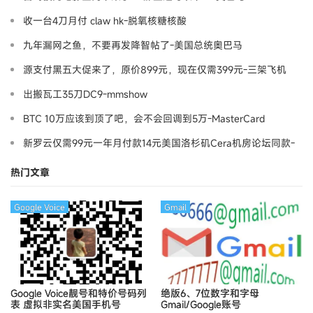
收一台4刀月付 claw hk-脱氧核糖核酸
九年漏网之鱼，不要再发降智帖了-美国总统奥巴马
源支付黑五大促来了，原价899元，现在仅需399元-三架飞机
出搬瓦工35刀DC9-mmshow
BTC 10万应该到顶了吧，会不会回调到5万-MasterCard
新罗云仅需99元一年月付款14元美国洛杉矶Cera机房论坛同款-
Ymca
热门文章
Google Voice
Gmail
Google Voice靓号和特价号码列
绝版6、7位数字和字母
表
虚拟非实名美国手机号
Gmail/Google账号