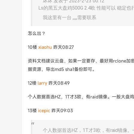
坏坏 发表于 2023-2-23 00:12
Ls的黑五大盘鸡500G 2.4欧 性能可以 稳定也
我这里有一台 ,,,,,需要联系
怎么出？
10楼
xiaohu
昨天08:27
资料文档建议云盘，如果一定要存，最好用rclone加
据资源，导出md5 sha1备份即可。
12楼
larry
昨天08:49
个人数据首选HZ，1T才3欧，有raid镜像。一般大盘鸡都
13楼
icepic
昨天09:03
个人数据首选HZ，1T才3欧，有raid镜像。