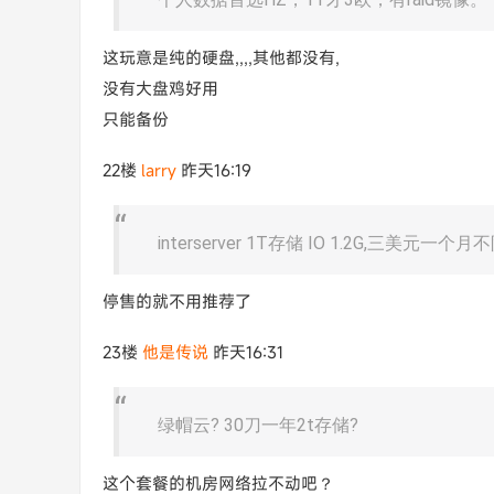
这玩意是纯的硬盘,,,,其他都没有,
没有大盘鸡好用
只能备份
22楼
larry
昨天16:19
interserver 1T存储 IO 1.2G,三美元一个
停售的就不用推荐了
23楼
他是传说
昨天16:31
绿帽云? 30刀一年2t存储?
这个套餐的机房网络拉不动吧？