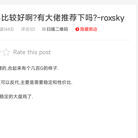
较好啊?有大佬推荐下吗?-roxsky
读(443)
评论(0)
扫描二维码
隐藏侧边
Rate this post
糟的,合起来有个几百G的样子.
,可以反代,主要是需要稳定和性价比.
稳定的大盘鸡了.